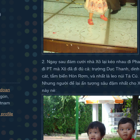
)
2. Ngay sau đám cưới nhà Xô lại kéo nhau đi Phan
đi PT mà Xô đã đi đủ cả: trường Dục Thanh, dinh 
cát, tắm biển Hòn Rơm, và nhất là leo núi Tà Cú.
Nhưng người để lại ấn tượng sâu đậm nhất cho Xô
doan
này nè:
igon,
etnam
profile