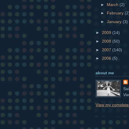
►
March
(2)
►
February
(2
►
January
(3)
►
2009
(14)
►
2008
(50)
►
2007
(140)
►
2006
(5)
about me
Sa
Vi
View my complete 