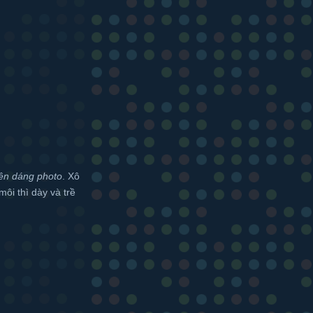
ên dáng photo
. Xô
i thì dày và trề