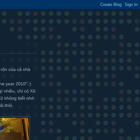
rộn của cả nhà
the year 2010".:)
̀ nhiều, chỉ có Xô
 Xô không biết nhớ
ãi thôi.