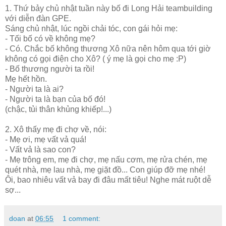
1. Thứ bảy chủ nhật tuần này bố đi Long Hải teambuilding
với diễn đàn GPE.
Sáng chủ nhật, lúc ngồi chải tóc, con gái hỏi mẹ:
- Tối bố có về không mẹ?
- Có. Chắc bố không thương Xô nữa nên hôm qua tới giờ
không có gọi điện cho Xô? ( ý mẹ là gọi cho mẹ :P)
- Bố thương người ta rồi!
Mẹ hết hồn.
- Người ta là ai?
- Người ta là bạn của bố đó!
(chậc, tủi thân khủng khiếp!...)
2. Xô thấy mẹ đi chợ về, nói:
- Mẹ ơi, mẹ vất vả quá!
- Vất vả là sao con?
- Mẹ trông em, mẹ đi chợ, mẹ nấu cơm, mẹ rửa chén, mẹ
quét nhà, mẹ lau nhà, mẹ giặt đồ... Con giúp đỡ mẹ nhé!
Ôi, bao nhiêu vất vả bay đi đâu mất tiêu! Nghe mát ruột dễ
sợ...
doan
at
06:55
1 comment: