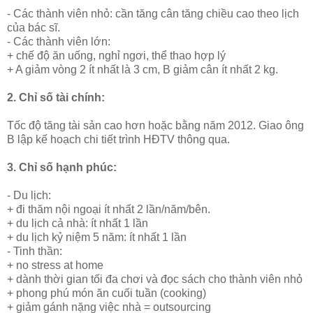
- Các thành viên nhỏ: cần tăng cân tăng chiều cao theo lịch
của bác sĩ.
- Các thành viên lớn:
+ chế độ ăn uống, nghỉ ngơi, thể thao hợp lý
+ A giảm vòng 2 ít nhất là 3 cm, B giảm cân ít nhất 2 kg.
2. Chỉ số tài chính:
Tốc độ tăng tài sản cao hơn hoặc bằng năm 2012. Giao ông
B lập kế hoạch chi tiết trình HĐTV thông qua.
3. Chỉ số hạnh phúc:
- Du lịch:
+ đi thăm nội ngoại ít nhất 2 lần/năm/bên.
+ du lịch cả nhà: ít nhất 1 lần
+ du lịch kỷ niệm 5 năm: ít nhất 1 lần
- Tinh thần:
+ no stress at home
+ dành thời gian tối đa chơi và đọc sách cho thành viên nhỏ
+ phong phú món ăn cuối tuần (cooking)
+ giảm gánh nặng việc nhà = outsourcing