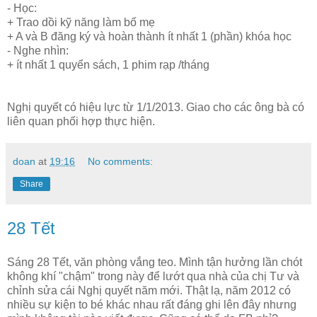
- Học:
+ Trao dồi kỹ năng làm bố mẹ
+ A và B đăng ký và hoàn thành ít nhất 1 (phần) khóa học
- Nghe nhìn:
+ ít nhất 1 quyển sách, 1 phim rạp /tháng
Nghị quyết có hiệu lực từ 1/1/2013. Giao cho các ông bà có
liên quan phối hợp thực hiện.
doan
at
19:16
No comments:
Share
28 Tết
Sáng 28 Tết, văn phòng vắng teo. Mình tận hưởng lần chót
không khí "chậm" trong này để lướt qua nhà của chị Tư và
chỉnh sửa cái Nghị quyết năm mới. Thật lạ, năm 2012 có
nhiều sự kiện to bé khác nhau rất đáng ghi lên đây nhưng