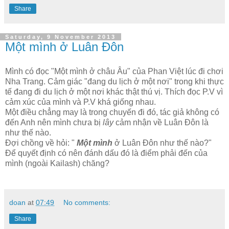
Share
Saturday, 9 November 2013
Một mình ở Luân Đôn
Mình có đọc "Một mình ở châu Âu" của Phan Việt lúc đi chơi
Nha Trang. Cảm giác "đang du lịch ở một nơi" trong khi thực
tế đang đi du lịch ở một nơi khác thật thú vị. Thích đọc P.V vì
cảm xúc của mình và P.V khá giống nhau.
Một điều chẳng may là trong chuyến đi đó, tác giả không có
đến Anh nên mình chưa bị
lây
cảm nhận về Luân Đôn là
như thế nào.
Đợi chồng về hỏi: "
Một mình
ở Luân Đôn như thế nào?"
Để quyết định có nên đánh dấu đó là điểm phải đến của
mình (ngoài Kailash) chăng?
doan
at
07:49
No comments:
Share