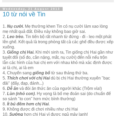
Wednesday, 21 August 2013
10 từ nói về Tin
1.
Nụ cười.
Mẹ thường khen Tin có nụ cười làm xao lòng
mẹ nhất quả đất. Điều này không bao giờ sai.
2.
Leo trèo.
Tin tiến bộ rất nhanh từ đứng - đi - leo một phát
lên ghế. Kết quả là trong phòng tất cả các ghế đều được xếp
xuống.
3.
Giống chị Hai.
Khi mới sinh ra, Tin giống chị Hai gần như
tuyệt đối (số đo, cân nặng, mắt, nụ cười) đến nỗi nếu trộn
lẫn các hình của hai chị em với nhau khó mà xác định được
ai là chị, ai là em
4. Chuyển sang
giống bố
từ sau tháng thứ ba.
5.
Thích chơi với chị Hai
dù bị chị Hai thường xuyên "bạc
đãi" (đẩy, đạp, đánh...)
6.
Dễ ăn
và đòi ăn thức ăn của người khác (Trộm vía!)
7.
Lùn (nhỏ con)
. Hy vọng là bố mẹ đoán sai (do chuẩn để
so sánh "to con" hơn mức bình thường)
8.
Ít bú đêm hơn chị Hai
.
9. Không được đi chơi nhiều như chị Hai
10.
Sướng
hơn chị Hai vì được ngủ máy lạnh!