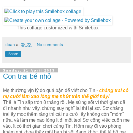
This collage customized with Smilebox
doan
at
08:22
No comments:
Share
Sunday, 21 April 2013
Con trai bé nhỏ
Mẹ thường vịn lý do quá bận để viết cho Tin -
chàng trai có
nụ cười làm xao lòng mẹ nhứt trên thế giới này!
Thế là Tin sắp tròn 8 tháng rồi. Mẹ sửng sốt vì thời gian đã
đi nhanh như vậy, chừng suy nghĩ lại thì lại sợ. Sơ chàng
trai ấy mọc thêm răng thì cái nụ cười ấy không còn "móm"
nữa, và làm mẹ xao lòng ít đi một tẹo! Sợ công việc cuốn mẹ
vào, ít có thời gian chơi cùng Tin. Hôm nay đi vào phòng
khám nhi khoa thấy một bạn bị sốt đang khóc, thế là bố mẹ