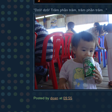
"Dzô! dzô! Trăm phần trăm, trăm phần trăm..."
Posted by
doan
at
09:55
Ema
Sha