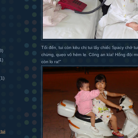
Tối đến, tui còn kêu chị tui lấy chiếc Spacy chở tui
3)
chừng, quẹo vô hẻm lẹ. Công an kìa! Hổng đội mu
1)
còn lo ra!"
(1)
 tui