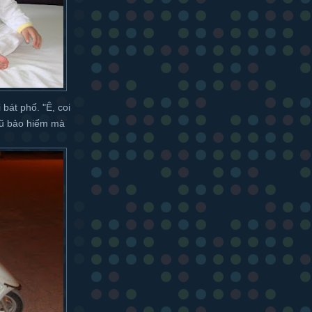
 bát phố. "Ê, coi
̃ bảo hiểm mà