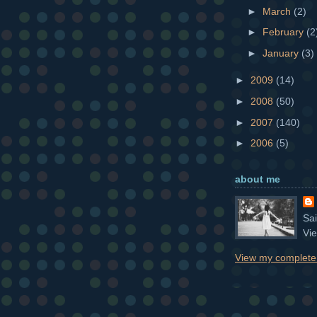
►
March
(2)
►
February
(2
►
January
(3)
►
2009
(14)
►
2008
(50)
►
2007
(140)
►
2006
(5)
about me
Sa
Vi
View my complete 