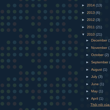
►
2014
(13)
►
2013
(6)
►
2012
(3)
►
2011
(21)
▼
2010
(21)
►
December
(
►
November
(
►
October
(2)
►
September
►
August
(1)
►
July
(3)
►
June
(1)
►
May
(1)
▼
April
(1)
Thôi nôi của