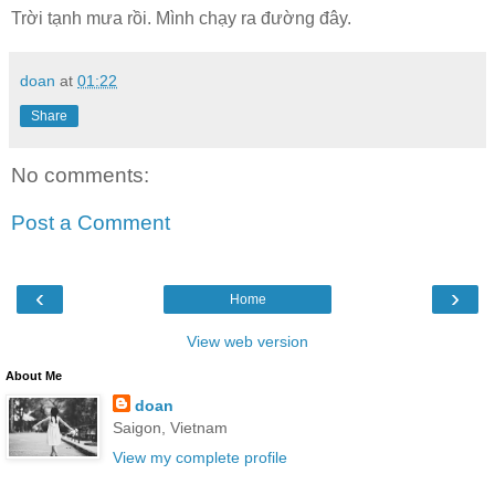
Trời tạnh mưa rồi. Mình chạy ra đường đây.
doan
at
01:22
Share
No comments:
Post a Comment
‹
›
Home
View web version
About Me
doan
Saigon, Vietnam
View my complete profile