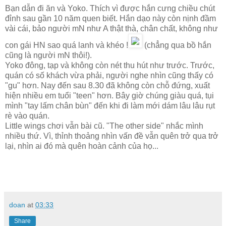
Bạn dẫn đi ăn và Yoko. Thích vì được hắn cưng chiều chút
đỉnh sau gần 10 năm quen biết. Hắn dạo này còn nịnh đầm
vài cái, bảo người mN như A thật thà, chân chất, không như
con gái HN sao quá lanh và khéo !
(chẳng qua bồ hắn
cũng là người mN thôi!).
Yoko đông, tạp và không còn nét thu hút như trước. Trước,
quán có số khách vừa phải, người nghe nhìn cũng thấy có
"gu" hơn. Nay đến sau 8.30 đã không còn chỗ đứng, xuất
hiện nhiều em tuổi "teen" hơn. Bây giờ chúng giàu quá, tụi
mình "tay lấm chân bùn" đến khi đi làm mới dám lâu lâu rụt
rè vào quán.
Little wings chơi vẫn bài cũ. "The other side" nhắc mình
nhiều thứ. Vì, thỉnh thoảng nhìn vấn đề vẫn quên trở qua trở
lại, nhìn ai đó mà quên hoàn cảnh của họ...
doan
at
03:33
Share